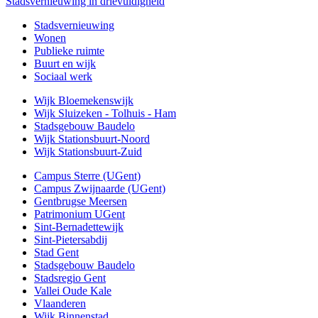
Stadsvernieuwing in drievuldigheid
Stadsvernieuwing
Wonen
Publieke ruimte
Buurt en wijk
Sociaal werk
Wijk Bloemekenswijk
Wijk Sluizeken - Tolhuis - Ham
Stadsgebouw Baudelo
Wijk Stationsbuurt-Noord
Wijk Stationsbuurt-Zuid
Campus Sterre (UGent)
Campus Zwijnaarde (UGent)
Gentbrugse Meersen
Patrimonium UGent
Sint-Bernadettewijk
Sint-Pietersabdij
Stad Gent
Stadsgebouw Baudelo
Stadsregio Gent
Vallei Oude Kale
Vlaanderen
Wijk Binnenstad