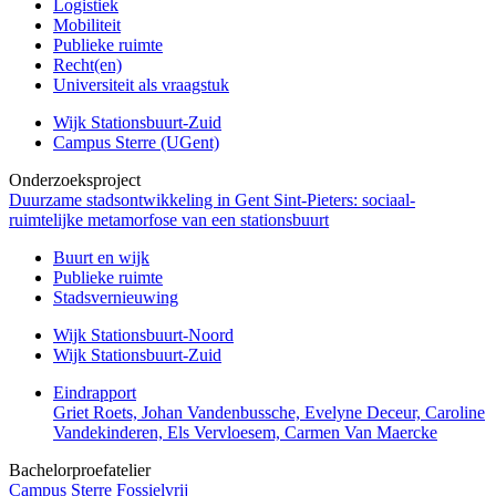
Logistiek
Mobiliteit
Publieke ruimte
Recht(en)
Universiteit als vraagstuk
Wijk Stationsbuurt-Zuid
Campus Sterre (UGent)
Onderzoeksproject
Duurzame stadsontwikkeling in Gent Sint-Pieters: sociaal-
ruimtelijke metamorfose van een stationsbuurt
Buurt en wijk
Publieke ruimte
Stadsvernieuwing
Wijk Stationsbuurt-Noord
Wijk Stationsbuurt-Zuid
Eindrapport
Griet Roets, Johan Vandenbussche, Evelyne Deceur, Caroline
Vandekinderen, Els Vervloesem, Carmen Van Maercke
Bachelorproefatelier
Campus Sterre Fossielvrij