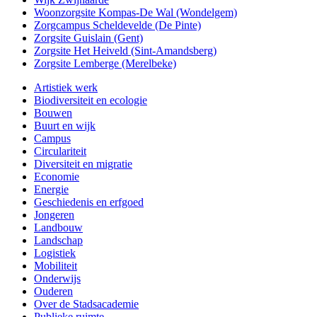
Woonzorgsite Kompas-De Wal (Wondelgem)
Zorgcampus Scheldevelde (De Pinte)
Zorgsite Guislain (Gent)
Zorgsite Het Heiveld (Sint-Amandsberg)
Zorgsite Lemberge (Merelbeke)
Artistiek werk
Biodiversiteit en ecologie
Bouwen
Buurt en wijk
Campus
Circulariteit
Diversiteit en migratie
Economie
Energie
Geschiedenis en erfgoed
Jongeren
Landbouw
Landschap
Logistiek
Mobiliteit
Onderwijs
Ouderen
Over de Stadsacademie
Publieke ruimte