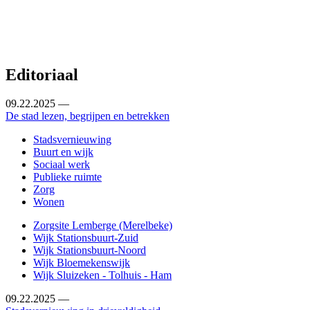
Editoriaal
09.22.2025 —
De stad lezen, begrijpen en betrekken
Stadsvernieuwing
Buurt en wijk
Sociaal werk
Publieke ruimte
Zorg
Wonen
Zorgsite Lemberge (Merelbeke)
Wijk Stationsbuurt-Zuid
Wijk Stationsbuurt-Noord
Wijk Bloemekenswijk
Wijk Sluizeken - Tolhuis - Ham
09.22.2025 —