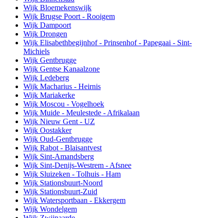
Wijk Bloemekenswijk
Wijk Brugse Poort - Rooigem
Wijk Dampoort
Wijk Drongen
Wijk Elisabethbegijnhof - Prinsenhof - Papegaai - Sint-
Michiels
Wijk Gentbrugge
Wijk Gentse Kanaalzone
Wijk Ledeberg
Wijk Macharius - Heirnis
Wijk Mariakerke
Wijk Moscou - Vogelhoek
Wijk Muide - Meulestede - Afrikalaan
Wijk Nieuw Gent - UZ
Wijk Oostakker
Wijk Oud-Gentbrugge
Wijk Rabot - Blaisantvest
Wijk Sint-Amandsberg
Wijk Sint-Denijs-Westrem - Afsnee
Wijk Sluizeken - Tolhuis - Ham
Wijk Stationsbuurt-Noord
Wijk Stationsbuurt-Zuid
Wijk Watersportbaan - Ekkergem
Wijk Wondelgem
Wijk Zwijnaarde