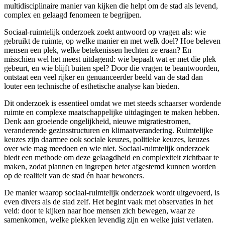
multidisciplinaire manier van kijken die helpt om de stad als levend,
complex en gelaagd fenomeen te begrijpen.
Sociaal-ruimtelijk onderzoek zoekt antwoord op vragen als: wie
gebruikt de ruimte, op welke manier en met welk doel? Hoe beleven
mensen een plek, welke betekenissen hechten ze eraan? En
misschien wel het meest uitdagend: wie bepaalt wat er met die plek
gebeurt, en wie blijft buiten spel? Door die vragen te beantwoorden,
ontstaat een veel rijker en genuanceerder beeld van de stad dan
louter een technische of esthetische analyse kan bieden.
Dit onderzoek is essentieel omdat we met steeds schaarser wordende
ruimte en complexe maatschappelijke uitdagingen te maken hebben.
Denk aan groeiende ongelijkheid, nieuwe migratiestromen,
veranderende gezinsstructuren en klimaatverandering. Ruimtelijke
keuzes zijn daarmee ook sociale keuzes, politieke keuzes, keuzes
over wie mag meedoen en wie niet. Sociaal-ruimtelijk onderzoek
biedt een methode om deze gelaagdheid en complexiteit zichtbaar te
maken, zodat plannen en ingrepen beter afgestemd kunnen worden
op de realiteit van de stad én haar bewoners.
De manier waarop sociaal-ruimtelijk onderzoek wordt uitgevoerd, is
even divers als de stad zelf. Het begint vaak met observaties in het
veld: door te kijken naar hoe mensen zich bewegen, waar ze
samenkomen, welke plekken levendig zijn en welke juist verlaten.