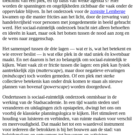
toekomst van een plek, en op basis van welke agenda’s? Hier
worden de spanningen en ongelijkheden zichtbaar die vaak onder de
oppervlakte blijven. In het onderzoek voor de
zorgsite Lemberge
kwamen op die manier fricties aan het licht, door de (ervaring van)
handelsvrijheid voor personen met jongedementie in beeld gebracht
werd. Het sociaal-ruimtelijk onderzoek bracht niet alleen behoeften
en ideeën in kaart, maar ook het botsen tussen de nood aan zorg en
de wens naar zeggenschap.
Het samenspel tussen de drie lagen — wat er is, wat het betekent en
wie erover beslist — is wat elke plek in de stad uniek én kwetsbaar
maakt. En net daarom is het zo belangrijk om sociaal-ruimtelijk te
kijken. Want vaak zit er frictie tussen die lagen: een plek kan fysiek
aantrekkelijk zijn (
matterscape
), maar door negatieve ervaringen
(
mindscape
) toch worden gemeden. Of een plek met sterke
collectieve betekenis kan onder druk komen te staan als nieuwe
plannen van bovenaf (
powerscape
) worden doorgeduwd.
Ondertussen is sociaal-ruimtelijk onderzoek onmisbaar in de
werking van de Stadsacademie. In een tijd waarin steden snel
veranderen en uitdagingen zich opstapelen, dwingt het ons om
voorbij de klassieke planningslogica te kijken. Het stimuleert een
houding van luisteren en verbinden, van ruimte maken voor verschil
en meervoudigheid. Dat maakt het tot een waardevol instrument
voor iedereen die betrokken is bij het bouwen aan de stad: van
beleidsmakers en ontwerpers tot bewoners en activisten.