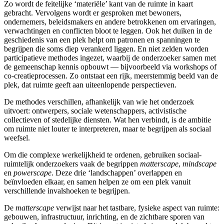
Zo wordt de feitelijke ‘materiële’ kant van de ruimte in kaart
gebracht. Vervolgens wordt er gesproken met bewoners,
ondernemers, beleidsmakers en andere betrokkenen om ervaringen,
verwachtingen en conflicten bloot te leggen. Ook het duiken in de
geschiedenis van een plek helpt om patronen en spanningen te
begrijpen die soms diep verankerd liggen. En niet zelden worden
participatieve methodes ingezet, waarbij de onderzoeker samen met
de gemeenschap kennis opbouwt — bijvoorbeeld via workshops of
co-creatieprocessen. Zo ontstaat een rijk, meerstemmig beeld van de
plek, dat ruimte geeft aan uiteenlopende perspectieven.
De methodes verschillen, afhankelijk van wie het onderzoek
uitvoert: ontwerpers, sociale wetenschappers, activistische
collectieven of stedelijke diensten. Wat hen verbindt, is de ambitie
om ruimte niet louter te interpreteren, maar te begrijpen als sociaal
weefsel.
Om die complexe werkelijkheid te ordenen, gebruiken sociaal-
ruimtelijk onderzoekers vaak de begrippen
matterscape
,
mindscape
en
powerscape
. Deze drie ‘landschappen’ overlappen en
beïnvloeden elkaar, en samen helpen ze om een plek vanuit
verschillende invalshoeken te begrijpen.
De
matterscape
verwijst naar het tastbare, fysieke aspect van ruimte:
gebouwen, infrastructuur, inrichting, en de zichtbare sporen van