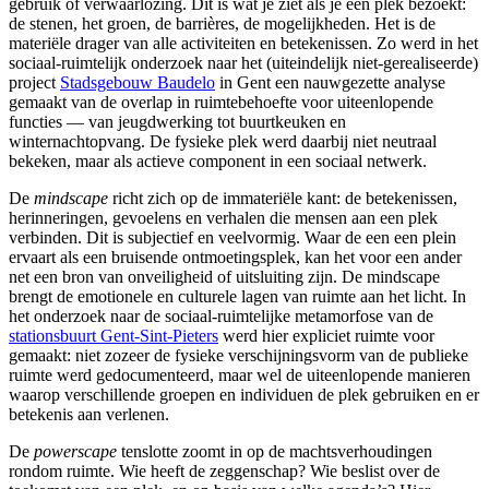
gebruik of verwaarlozing. Dit is wat je ziet als je een plek bezoekt:
de stenen, het groen, de barrières, de mogelijkheden. Het is de
materiële drager van alle activiteiten en betekenissen. Zo werd in het
sociaal-ruimtelijk onderzoek naar het (uiteindelijk niet-gerealiseerde)
project
Stadsgebouw Baudelo
in Gent een nauwgezette analyse
gemaakt van de overlap in ruimtebehoefte voor uiteenlopende
functies — van jeugdwerking tot buurtkeuken en
winternachtopvang. De fysieke plek werd daarbij niet neutraal
bekeken, maar als actieve component in een sociaal netwerk.
De
mindscape
richt zich op de immateriële kant: de betekenissen,
herinneringen, gevoelens en verhalen die mensen aan een plek
verbinden. Dit is subjectief en veelvormig. Waar de een een plein
ervaart als een bruisende ontmoetingsplek, kan het voor een ander
net een bron van onveiligheid of uitsluiting zijn. De mindscape
brengt de emotionele en culturele lagen van ruimte aan het licht. In
het onderzoek naar de sociaal-ruimtelijke metamorfose van de
stationsbuurt Gent-Sint-Pieters
werd hier expliciet ruimte voor
gemaakt: niet zozeer de fysieke verschijningsvorm van de publieke
ruimte werd gedocumenteerd, maar wel de uiteenlopende manieren
waarop verschillende groepen en individuen de plek gebruiken en er
betekenis aan verlenen.
De
powerscape
tenslotte zoomt in op de machtsverhoudingen
rondom ruimte. Wie heeft de zeggenschap? Wie beslist over de