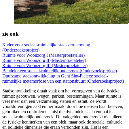
zie ook
Kader voor sociaal-ruimtelijke stadsvernieuwing
(Onderzoeksproject)
Ruimte voor Woonzorg I (Masterproefatelier)
Ruimte voor Woonzorg II (Masterproefatelier)
Ruimte voor Woonzorg III (Masterproefatelier)
Baudelo: een sociaal-ruimtelijk onderzoek (Onderzoeksproject)
Duurzame stadsontwikkeling in Gent Sint-Pieters: sociaal-
ruimtelijke metamorfose van een stationsbuurt (Onderzoeksproject)
Stadsontwikkeling draait vaak om het vormgeven van de fysieke
ruimte: gebouwen, wegen, parken, bestemmingen. Maar ruimte is
veel meer dan een verzameling stenen en asfalt. Ze wordt
voortdurend gemaakt en her-maakt door hoe mensen haar beleven,
gebruiken en controleren. Juist die dynamiek staat centraal in
sociaal-ruimtelijk onderzoek. Dit vakgebied onderzoekt niet alleen
de fysieke kenmerken van een plek, maar ook de sociale, culturele
en politieke dimensies die eraan verbonden zijn. Het is een