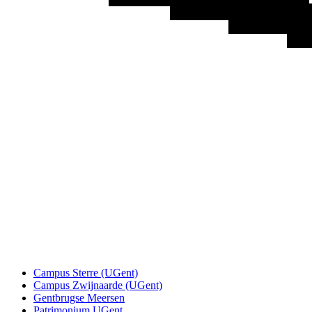
Campus Sterre (UGent)
Campus Zwijnaarde (UGent)
Gentbrugse Meersen
Patrimonium UGent