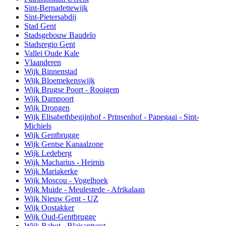
Sint-Bernadettewijk
Sint-Pietersabdij
Stad Gent
Stadsgebouw Baudelo
Stadsregio Gent
Vallei Oude Kale
Vlaanderen
Wijk Binnenstad
Wijk Bloemekenswijk
Wijk Brugse Poort - Rooigem
Wijk Dampoort
Wijk Drongen
Wijk Elisabethbegijnhof - Prinsenhof - Papegaai - Sint-
Michiels
Wijk Gentbrugge
Wijk Gentse Kanaalzone
Wijk Ledeberg
Wijk Macharius - Heirnis
Wijk Mariakerke
Wijk Moscou - Vogelhoek
Wijk Muide - Meulestede - Afrikalaan
Wijk Nieuw Gent - UZ
Wijk Oostakker
Wijk Oud-Gentbrugge
Wijk Rabot - Blaisantvest