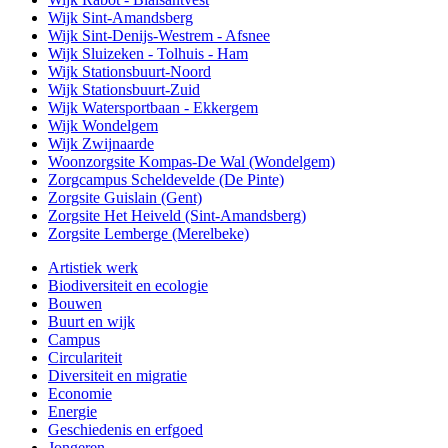
Wijk Sint-Amandsberg
Wijk Sint-Denijs-Westrem - Afsnee
Wijk Sluizeken - Tolhuis - Ham
Wijk Stationsbuurt-Noord
Wijk Stationsbuurt-Zuid
Wijk Watersportbaan - Ekkergem
Wijk Wondelgem
Wijk Zwijnaarde
Woonzorgsite Kompas-De Wal (Wondelgem)
Zorgcampus Scheldevelde (De Pinte)
Zorgsite Guislain (Gent)
Zorgsite Het Heiveld (Sint-Amandsberg)
Zorgsite Lemberge (Merelbeke)
Artistiek werk
Biodiversiteit en ecologie
Bouwen
Buurt en wijk
Campus
Circulariteit
Diversiteit en migratie
Economie
Energie
Geschiedenis en erfgoed
Jongeren