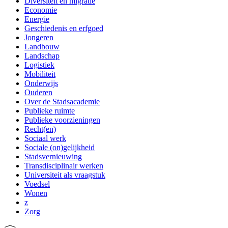
Diversiteit en migratie
Economie
Energie
Geschiedenis en erfgoed
Jongeren
Landbouw
Landschap
Logistiek
Mobiliteit
Onderwijs
Ouderen
Over de Stadsacademie
Publieke ruimte
Publieke voorzieningen
Recht(en)
Sociaal werk
Sociale (on)gelijkheid
Stadsvernieuwing
Transdisciplinair werken
Universiteit als vraagstuk
Voedsel
Wonen
z
Zorg