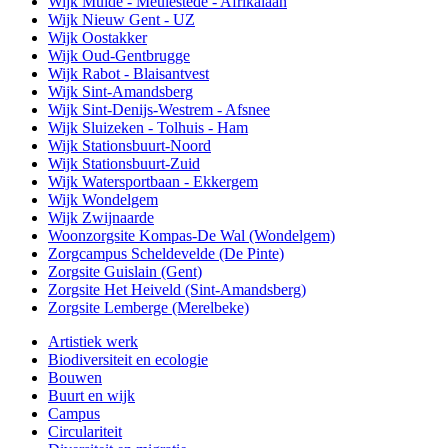
Wijk Muide - Meulestede - Afrikalaan
Wijk Nieuw Gent - UZ
Wijk Oostakker
Wijk Oud-Gentbrugge
Wijk Rabot - Blaisantvest
Wijk Sint-Amandsberg
Wijk Sint-Denijs-Westrem - Afsnee
Wijk Sluizeken - Tolhuis - Ham
Wijk Stationsbuurt-Noord
Wijk Stationsbuurt-Zuid
Wijk Watersportbaan - Ekkergem
Wijk Wondelgem
Wijk Zwijnaarde
Woonzorgsite Kompas-De Wal (Wondelgem)
Zorgcampus Scheldevelde (De Pinte)
Zorgsite Guislain (Gent)
Zorgsite Het Heiveld (Sint-Amandsberg)
Zorgsite Lemberge (Merelbeke)
Artistiek werk
Biodiversiteit en ecologie
Bouwen
Buurt en wijk
Campus
Circulariteit