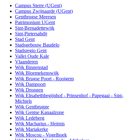
Campus Sterre (UGent)
Campus Zwijnaarde (UGent)
Gentbrugse Meersen
Patrimonium UGent
Sint-Bernadettewijk
Sint-Pietersabdij
Stad Gent
Stadsgebouw Baudelo
Stadsregio Gent
Vallei Oude Kale
Vlaanderen
Wijk Binnenstad
Wijk Bloemekenswijk
Wijk Brugse Poort - Rooigem
Wijk Dampoort
Wijk Drongen
Wijk Elisabethbegijnhof - Prinsenhof - Papegaai - Sint-
Michiels
Wijk Gentbrugge
Wijk Gentse Kanaalzone
Wijk Ledeberg
Wijk Macharius - Heirnis
Wijk Mariakerke
Wijk Moscou - Vogelhoek