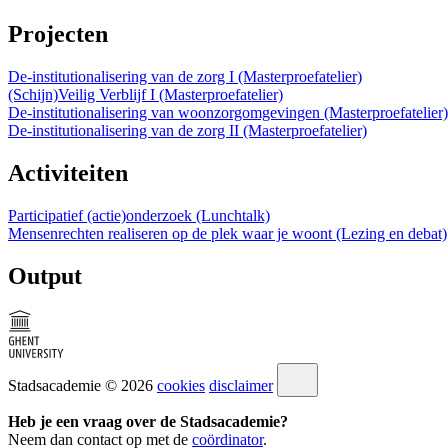
Projecten
De-institutionalisering van de zorg I (Masterproefatelier)
(Schijn)Veilig Verblijf I (Masterproefatelier)
De-institutionalisering van woonzorgomgevingen (Masterproefatelier)
De-institutionalisering van de zorg II (Masterproefatelier)
Activiteiten
Participatief (actie)onderzoek (Lunchtalk)
Mensenrechten realiseren op de plek waar je woont (Lezing en debat)
Output
Stadsacademie © 2026
cookies
disclaimer
Heb je een vraag over de Stadsacademie?
Neem dan contact op met de
coördinator
.