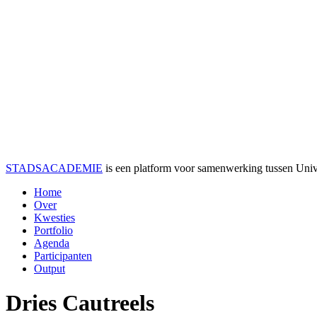
STADSACADEMIE
is een platform voor samenwerking tussen Univer
Home
Over
Kwesties
Portfolio
Agenda
Participanten
Output
Dries Cautreels