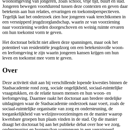
woonomgeving van jongeren, zoals school, vrije tijd, buurt en stad.
Jongeren bewegen voortdurend tussen deze contexten en geven daar
betekenis aan hun relaties, ervaringen en toekomstperspectieven.
Tegelijk laat het onderzoek zien hoe jongeren vaak terechtkomen in
een versnipperd jeugdzorglandschap, waarin ze van voorziening
naar voorziening worden doorgeschoven en weinig ruimte ervaren
om hun toekomst vorm te geven.
Het doctoraat belicht niet alleen deze spanningen, maar ook het
potentieel van residentiële jeugdzorg om een betekenisvolle woon-
en leefomgeving te zijn waarin jongeren kansen krijgen om hun
leven en toekomst mee vorm te geven.
Over
Deze activiteit sluit aan bij verschillende lopende kwesties binnen de
Stadsacademie rond zorg, sociale ongelijkheid, sociaal-ruimtelijke
vraagstukken, en de relatie tussen mensen en hun woon- en
leefomgeving. Daarmee raakt het doctoraat aan bredere stedelijke
uitdagingen waar de Stadsacademie onderzoek naar voert, zoals de
sociaal-ruimtelijke organisatie van zorg en ondersteuning, de
toegankelijkheid van welzijnsvoorzieningen en de manier waarop
kwetsbare groepen hun plaats vinden in de stad. Op die manier
draagt het doctoraat bij aan het publieke debat over hoe we zorg,
ondersteuning en burgerschap vormgeven in een versnipperd