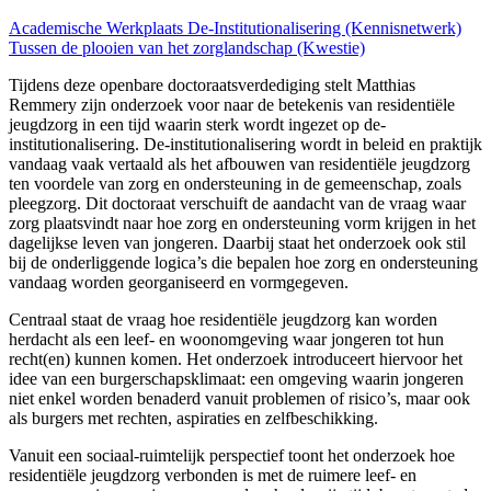
Academische Werkplaats De-Institutionalisering (Kennisnetwerk)
Tussen de plooien van het zorglandschap (Kwestie)
Tijdens deze openbare doctoraatsverdediging stelt Matthias
Remmery zijn onderzoek voor naar de betekenis van residentiële
jeugdzorg in een tijd waarin sterk wordt ingezet op de-
institutionalisering. De-institutionalisering wordt in beleid en praktijk
vandaag vaak vertaald als het afbouwen van residentiële jeugdzorg
ten voordele van zorg en ondersteuning in de gemeenschap, zoals
pleegzorg. Dit doctoraat verschuift de aandacht van de vraag waar
zorg plaatsvindt naar hoe zorg en ondersteuning vorm krijgen in het
dagelijkse leven van jongeren. Daarbij staat het onderzoek ook stil
bij de onderliggende logica’s die bepalen hoe zorg en ondersteuning
vandaag worden georganiseerd en vormgegeven.
Centraal staat de vraag hoe residentiële jeugdzorg kan worden
herdacht als een leef- en woonomgeving waar jongeren tot hun
recht(en) kunnen komen. Het onderzoek introduceert hiervoor het
idee van een burgerschapsklimaat: een omgeving waarin jongeren
niet enkel worden benaderd vanuit problemen of risico’s, maar ook
als burgers met rechten, aspiraties en zelfbeschikking.
Vanuit een sociaal-ruimtelijk perspectief toont het onderzoek hoe
residentiële jeugdzorg verbonden is met de ruimere leef- en