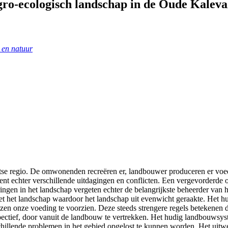
agro-ecologisch landschap in de Oude Kaleva
 en natuur
e regio. De omwonenden recreëren er, landbouwer produceren er voedse
ent echter verschillende uitdagingen en conflicten. Een vergevorderde
ingen in het landschap vergeten echter de belangrijkste beheerder van
et het landschap waardoor het landschap uit evenwicht geraakte. Het hu
zen onze voeding te voorzien. Deze steeds strengere regels betekenen 
pectief, door vanuit de landbouw te vertrekken. Het hudig landbouwsys
rschillende problemen in het gebied opgelost te kunnen worden. Het uit