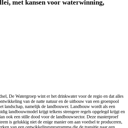
llei, met kansen voor waterwinning,
l, De Watergroep wint er het drinkwater voor de regio en dat alles
 ontwikkeling van de natte natuur en de uitbouw van een groenpool
 het landschap, namelijk de landbouwer. Landbouw wordt als een
idig landbouwmodel krijgt telkens strengere regels opgelegd krijgt en
dan ook een stille dood voor de landbouwsector. Deze masterproef
teem is gelukkig niet de enige manier om aan voedsel te produceren,
werken van een ontwikkelingsprogramma die de transitie naar een