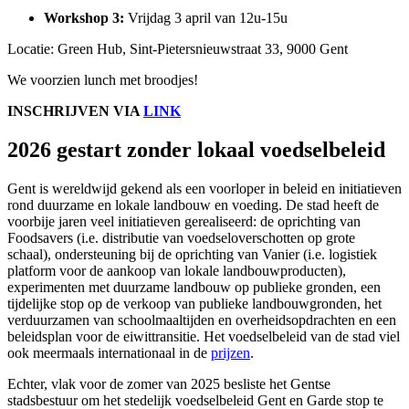
Workshop 3:
Vrijdag 3 april van 12u-15u
Locatie: Green Hub, Sint-Pietersnieuwstraat 33, 9000 Gent
We voorzien lunch met broodjes!
INSCHRIJVEN VIA
LINK
2026 gestart zonder lokaal voedselbeleid
Gent is wereldwijd gekend als een voorloper in beleid en initiatieven
rond duurzame en lokale landbouw en voeding. De stad heeft de
voorbije jaren veel initiatieven gerealiseerd: de oprichting van
Foodsavers (i.e. distributie van voedseloverschotten op grote
schaal), ondersteuning bij de oprichting van Vanier (i.e. logistiek
platform voor de aankoop van lokale landbouwproducten),
experimenten met duurzame landbouw op publieke gronden, een
tijdelijke stop op de verkoop van publieke landbouwgronden, het
verduurzamen van schoolmaaltijden en overheidsopdrachten en een
beleidsplan voor de eiwittransitie. Het voedselbeleid van de stad viel
ook meermaals internationaal in de
prijzen
.
Echter, vlak voor de zomer van 2025 besliste het Gentse
stadsbestuur om het stedelijk voedselbeleid Gent en Garde stop te