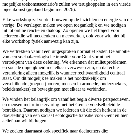
mogelijke toekomstscenario’s zullen we terugkoppelen in een vierde
bijeenkomst (gepland begin mei 2026).
Elke workshop zal verder bouwen op de inzichten en energie van de
vorige. De verslagen maken we open toegankelijk en we nodigen
uit tot online reactie en dialoog. Zo openen we het traject voor
iedereen die wil meedenken en meewerken, ook voor wie niet bij
elke workshop fysiek aanwezig kan zijn.
We vertrekken vanuit een uitgesproken normatief kader. De ambitie
van een sociaal-ecologische transitie voor Gent vormt het
vertrekpunt van deze oefening. We erkennen dat milieuproblemen
en sociale ongelijkheid met elkaar verweven zijn, en dat echte
verandering alleen mogelijk is wanneer rechtvaardigheid centraal
staat. Om dit mogelijk te maken is het noodzakelijk om
verschillende groepen (boeren, mensen in armoede, onderzoekers,
beleidsmakers) en bewegingen met elkaar te verbinden.
We vinden het belangrijk om vanaf het begin diverse perspectieven,
en mensen met ruime ervaring met het Gentse voedselbeleid te
betrekken. Daarom nodigen we iedereen uit die zich herkent in de
doelstelling van een sociaal-ecologische transitie voor Gent en hier
actief aan wil bijdragen.
We zoeken daarnaast ook specifiek naar deelnemers die: