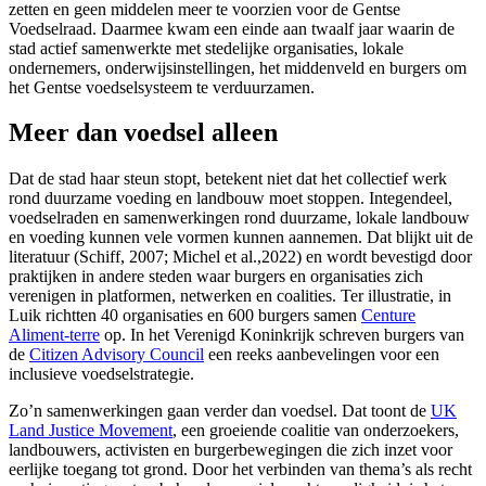
zetten en geen middelen meer te voorzien voor de Gentse
Voedselraad. Daarmee kwam een einde aan twaalf jaar waarin de
stad actief samenwerkte met stedelijke organisaties, lokale
ondernemers, onderwijsinstellingen, het middenveld en burgers om
het Gentse voedselsysteem te verduurzamen.
Meer dan voedsel alleen
Dat de stad haar steun stopt, betekent niet dat het collectief werk
rond duurzame voeding en landbouw moet stoppen. Integendeel,
voedselraden en samenwerkingen rond duurzame, lokale landbouw
en voeding kunnen vele vormen kunnen aannemen. Dat blijkt uit de
literatuur (Schiff, 2007; Michel et al.,2022) en wordt bevestigd door
praktijken in andere steden waar burgers en organisaties zich
verenigen in platformen, netwerken en coalities. Ter illustratie, in
Luik richtten 40 organisaties en 600 burgers samen
Centure
Aliment-terre
op. In het Verenigd Koninkrijk schreven burgers van
de
Citizen Advisory Council
een reeks aanbevelingen voor een
inclusieve voedselstrategie.
Zo’n samenwerkingen gaan verder dan voedsel. Dat toont de
UK
Land Justice Movement
, een groeiende coalitie van onderzoekers,
landbouwers, activisten en burgerbewegingen die zich inzet voor
eerlijke toegang tot grond. Door het verbinden van thema’s als recht