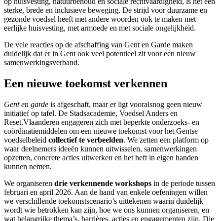
op huisvesting, natuurbehoud en sociale rechtvaardigheid, is het een
sterke, brede en inclusieve beweging. De strijd voor duurzame en
gezonde voedsel heeft met andere woorden ook te maken met
eerlijke huisvesting, met armoede en met sociale ongelijkheid.
De vele reacties op de afschaffing van Gent en Garde maken
duidelijk dat er in Gent ook veel potentieel zit voor een nieuw
samenwerkingsverband.
Een nieuwe toekomst verkennen
Gent en garde
is afgeschaft, maar er ligt vooralsnog geen nieuw
initiatief op tafel. De Stadsacademie, Voedsel Anders en
Reset.Vlaanderen engageren zich met beperkte onderzoeks- en
coördinatiemiddelen om een nieuwe toekomst voor het Gentse
voedselbeleid
collectief te verbeelden
. We zetten een platform op
waar deelnemers ideeën kunnen uitwisselen, samenwerkingen
opzetten, concrete acties uitwerken en het heft in eigen handen
kunnen nemen.
We organiseren
drie verkennende workshops
in de periode tussen
februari en april 2026. Aan de hand van enkele oefeningen willen
we verschillende toekomstscenario’s uittekenen waarin duidelijk
wordt wie betrokken kan zijn, hoe we ons kunnen organiseren, en
wat belangrijke thema’s, barrières, acties en engagementen zijn. Die