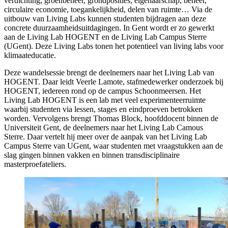
verdichting, groenbeheer, grondposities, eigenaarschap, beheer,
circulaire economie, toegankelijkheid, delen van ruimte… Via de
uitbouw van Living Labs kunnen studenten bijdragen aan deze
concrete duurzaamheidsuitdagingen. In Gent wordt er zo gewerkt
aan de Living Lab HOGENT en de Living Lab Campus Sterre
(UGent). Deze Living Labs tonen het potentieel van living labs voor
klimaateducatie.
Deze wandelsessie brengt de deelnemers naar het Living Lab van
HOGENT. Daar leidt Veerle Lamote, stafmedewerker onderzoek bij
HOGENT, iedereen rond op de campus Schoonmeersen. Het
Living Lab HOGENT is een lab met veel experimenteerruimte
waarbij studenten via lessen, stages en eindproeven betrokken
worden. Vervolgens brengt Thomas Block, hoofddocent binnen de
Universiteit Gent, de deelnemers naar het Living Lab Camous
Sterre. Daar vertelt hij meer over de aanpak van het Living Lab
Campus Sterre van UGent, waar studenten met vraagstukken aan de
slag gingen binnen vakken en binnen transdisciplinaire
masterproefateliers.