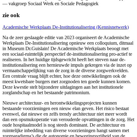
— vakgroep Sociaal Werk en Sociale Pedagogiek
zie ook
Academische Werkplaats De-Institutionalisering (Kennisnetwerk)
Na de zeer geslaagde editie van 2023 organiseert de Academische
Werkplaats De-Institutionalisering opnieuw een colloquium, ditmaal
in Museum Dr.Guislain! De Academische Werkplaats beoogt met
een sociaal-ruimtelijk perspectief de-institutionalisering pro-actief te
realiseren. In het huidige tijdsgewricht heeft het streven naar de-
institutionalisering een hernieuwde impuls gekregen via de inzet op
vermaatschappelijking van de zorg in de diverse zorgwerkvelden.
Een centrale vraag blijft echter, hoe deze ontwikkelingen ook de
meest kwetsbare burgers met zorgnoden ten goede kunnen komen.
Deze kwestie stelt bijzondere uitdagingen aan het institutionele
zorglandschap en het bestaande patrimonium.
Nieuwe architectuur- en herontwikkelingsprojecten kunnen
bestaande voorzieningen een nieuw elan geven. Het risico bestaat
evenwel, dat nieuwe en zelfs trendy architectuur niet meer wordt
dan een opsmukoperatie van verouderde opvattingen in de zorg. Het
oude hospitaalmodel is nog steeds dominant. De architectuur en
ruimtelijke inbedding van diverse voorzieningen hangt samen met
zorgparadigma’s die de autonomie en bewegingsvrijheid van de